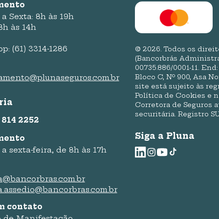
mento
a Sexta: 8h às 19h
8h às 14h
: (61) 3314-1286
© 2026. Todos os direi
(Bancorbrás Administra
00.735.886/0001-11. End
Bloco C, Nº 900, Asa Nor
namento@plunaseguros.com.br
site está sujeito às reg
Política de Cookies e 
ria
Corretora de Seguros a
securitária. Registro S
 814 2252
Siga a Pluna
mento
a sexta-feira, de 8h às 17h
a@bancorbras.com.br
a.assedio@bancorbras.com.br
m contato
 de Manifestação