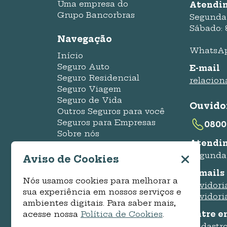
Uma empresa do
Atendi
Grupo Bancorbras
Segunda 
Sábado: 
Navegação
WhatsApp
Início
Seguro Auto
E-mail
Seguro Residencial
relacio
Seguro Viagem
Seguro de Vida
Ouvido
Outros Seguros para você
Seguros para Empresas
0800
Sobre nós
Atendi
Blog Pluna
Segunda 
Central de Ajuda
Aviso de Cookies
Cotação Online Auto
E-mails
Cotação Online
Nós usamos cookies para melhorar a
ouvidori
Residencial
sua experiência em nossos serviços e
ouvidori
ambientes digitais. Para saber mais,
acesse nossa
Política de Cookies
.
Entre e
Cadastro