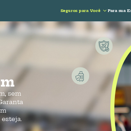
Seguros para Você
Para sua 
em
em, sem
Garanta
om
esteja.