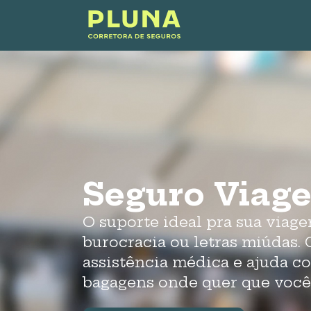
Seguro Viag
O suporte ideal pra sua viag
burocracia ou letras miúdas. 
assistência médica e ajuda c
bagagens onde quer que você 