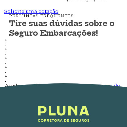
Solicite uma cotação
PERGUNTAS FREQUENTES
Tire suas dúvidas sobre o
Seguro Embarcações!
+
-
+
-
+
-
+
-
+
-
Ainda com dúvidas?
Confira nossa página de
ajuda!