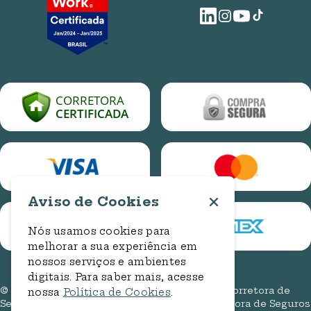
ouvidoria@bancorbras.com.br
Trabalhe conosco
Blog Pluna
E-mail
ouvidoria.assedio@bancorbras.com.br
Central de Ajuda
relacionamento@plunaseguros.com.br
Cotação Online Auto
Entre em contato
Cotação Online Residencial
Cadastro de Manifestação
Consulta de Manifestação
Aviso de Cookies
Nós usamos cookies para
melhorar a sua experiência em
nossos serviços e ambientes
digitais. Para saber mais, acesse
© 2026. Todos os direitos reservados. Pluna Corretora de
nossa
Política de Cookies
.
Seguros (Bancorbrás Administradora e Corretora de Seguros