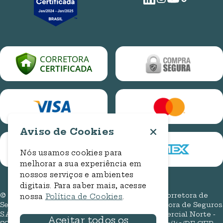
E-mail
ouvidoria.assedio@bancorbras.com.br
Central de Ajuda
relacionamento@plunaseguros.com.br
Cotação Online Auto
Entre em contato
Cotação Online Residencial
Cadastro de Manifestação
Consulta de Manifestação
Aviso de Cookies
Nós usamos cookies para
melhorar a sua experiência em
nossos serviços e ambientes
digitais. Para saber mais, acesse
© 2026. Todos os direitos reservados. Pluna Corretora de
nossa
Política de Cookies
.
Seguros (Bancorbrás Administradora e Corretora de Seguros
S.A.). CNPJ: 00.735.886/0001-11. End: Setor Comercial Norte -
Aceitar todos os