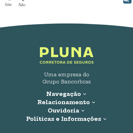
Uma empresa do
Grupo Bancorbras
Navegação
Relacionamento
Início
Seguro Auto
Ouvidoria
0800 707 0020
Seguro Residencial
Políticas e Informações
0800 814 2252
Seguro Viagem
Atendimento
Política de Privacidade
Seguro de Vida
Segunda a Sexta: 8h às 19h
Atendimento