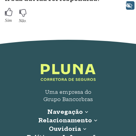
+ Acessibilidade
Uma empresa do
Grupo Bancorbras
Navegação
Relacionamento
Início
Seguro Auto
Ouvidoria
0800 707 0020
Seguro Residencial