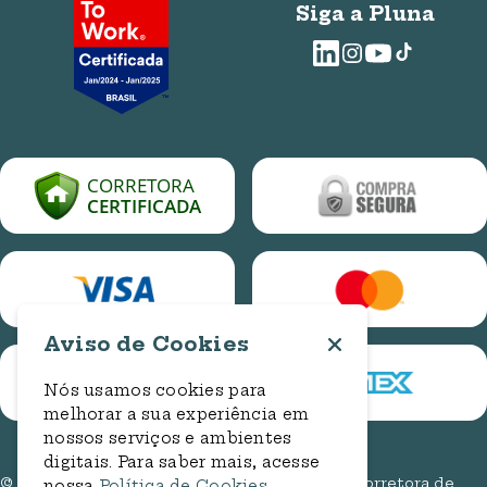
E-mails
Requisição de Privacidade
Sobre nós
Siga a Pluna
WhatsApp: (61) 3314-1286
ouvidoria@bancorbras.com.br
Trabalhe conosco
Blog Pluna
E-mail
ouvidoria.assedio@bancorbras.com.br
Central de Ajuda
relacionamento@plunaseguros.com.br
Cotação Online Auto
Entre em contato
Cotação Online Residencial
Cadastro de Manifestação
Consulta de Manifestação
Aviso de Cookies
Nós usamos cookies para
melhorar a sua experiência em
nossos serviços e ambientes
digitais. Para saber mais, acesse
© 2026. Todos os direitos reservados. Pluna Corretora de
nossa
Política de Cookies
.