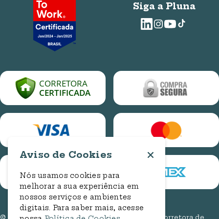
E-mails
Requisição de Privacidade
Sobre nós
Siga a Pluna
WhatsApp: (61) 3314-1286
ouvidoria@bancorbras.com.br
Trabalhe conosco
Blog Pluna
E-mail
ouvidoria.assedio@bancorbras.com.br
Central de Ajuda
relacionamento@plunaseguros.com.br
Cotação Online Auto
Entre em contato
Cotação Online Residencial
Cadastro de Manifestação
Consulta de Manifestação
Aviso de Cookies
Nós usamos cookies para
melhorar a sua experiência em
nossos serviços e ambientes
digitais. Para saber mais, acesse
© 2026. Todos os direitos reservados. Pluna Corretora de
nossa
Política de Cookies
.