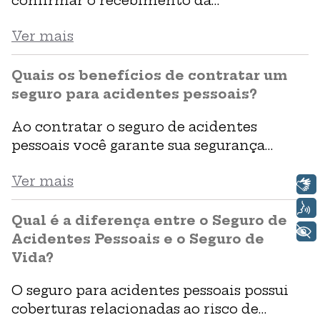
confirmar o recebimento da
documentação necessária, realizará o
Ver mais
pagamento da premiação. De acordo com
as condições do produto.
Quais os benefícios de contratar um
seguro para acidentes pessoais?
Ao contratar o seguro de acidentes
pessoais você garante sua segurança
financeira, além de ser uma forma de
Ver mais
prevenção contra eventos que possam
Libras
afetar a sua autonomia e o sustento da sua
Voz
família. Em caso de sinistro, o seguro é
Qual é a diferença entre o Seguro de
+ Acessibilidade
acionado e cobre despesas. Por ser um
Acidentes Pessoais e o Seguro de
seguro menos conhecido, as seguradoras,
Vida?
geralmente, oferecem esse […]
O seguro para acidentes pessoais possui
coberturas relacionadas ao risco de