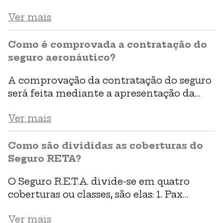
acidentes. Já o seguro de vida é mais
Ver mais
completo, porque além das coberturas em
casos de acidentes, tem coberturas e
assistências em casos de morte natural,
Como é comprovada a contratação do
doenças graves e indenização por
seguro aeronáutico?
internação hospitalar.
A comprovação da contratação do seguro
será feita mediante a apresentação da
apólice de seguro ou certificação de
Ver mais
seguro aeronáutico em que conste o nome
do segurado, explorador, a especificação
das classes seguradas de acordo com a
Como são divididas as coberturas do
categoria de registro, o prazo de vigência
Seguro RETA?
e o comprovante de pagamento do
O Seguro R.E.T.A. divide-se em quatro
prêmio.
coberturas ou classes, são elas: 1. Pax
(passageiros – podem incluir ou não
Ver mais
bagagem). 2. Tripulantes (podem incluir