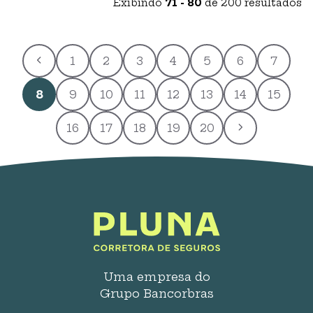
aluguel, que garante o pagamento do
Exibindo
71 - 80
de 200 resultados
valor do aluguel ou reembolso em caso de
sinistro.
1
2
3
4
5
6
7
8
9
10
11
12
13
14
15
16
17
18
19
20
Uma empresa do
Grupo Bancorbras