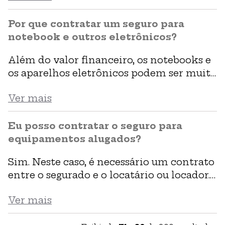
ou não bagagem). 3. Pessoas e bens no solo.
4. Colisão e abalroamento.
Por que contratar um seguro para
notebook e outros eletrônicos?
Além do valor financeiro, os notebooks e
os aparelhos eletrônicos podem ser muito
importantes para o seu dono. Ter o objeto
Ver mais
roubado ou danificado, sem dúvida, é uma
dor de cabeça imensa, mas esse problema
pode ser reduzido com um seguro que
Eu posso contratar o seguro para
tenha cobertura para danos elétricos,
equipamentos alugados?
subtração de itens, incêndios, entre
Sim. Neste caso, é necessário um contrato
outros. Quem utiliza […]
entre o segurado e o locatário ou locador.
Exclusivamente para equipamentos
Ver mais
cinematográficos é oferecida a cobertura
opcional para perda ou pagamento de