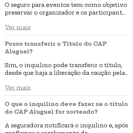
O seguro para eventos tem como objetivo
estruturas, além de danos ao Imóvel
preservar o organizador e os participantes
locado e danos morais.
de um espetáculo, comemoração ou
Ver mais
outros. Com ele, os prejuízos de uma série
de ocorrências são pagos pela seguradora,
ao invés dos responsáveis pela festa.
Posso transferir o Título do CAP
Aluguel?
Sim, o inquilino pode transferir o título,
desde que haja a liberação da caução pela
imobiliária ou proprietário do imóvel. A
Ver mais
transferência deve ser solicitada à
seguradora para análise.
O que o inquilino deve fazer se o título
do CAP Aluguel for sorteado?
A seguradora notificará o inquilino e, após