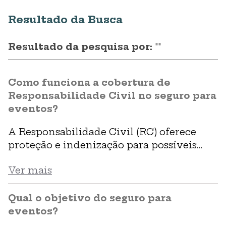
Resultado da Busca
Resultado da pesquisa por:
""
Como funciona a cobertura de
Responsabilidade Civil no seguro para
eventos?
A Responsabilidade Civil (RC) oferece
proteção e indenização para possíveis
danos materiais e corporais a terceiros,
Ver mais
que podem acontecer com os
funcionários, convidados, fornecedores e
o público geral presente no evento. A
Qual o objetivo do seguro para
proteção também inclui a instalação e
eventos?
desmontagem dos equipamentos,